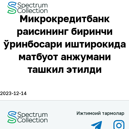
Микрокредитбанк
раисининг биринчи
ўринбосари иштирокида
матбуот анжумани
ташкил этилди
2023-12-14
Ижтимоий тармоқлар