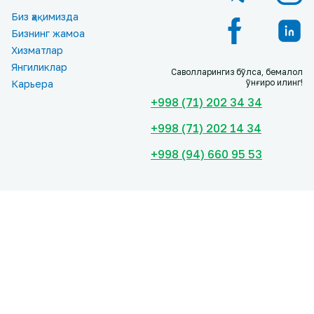
Биз ҳақимизда
Бизнинг жамоа
Хизматлар
Янгиликлар
Саволларингиз бўлса, бемалол
қўнғироқ қилинг!
Карьера
+998 (71) 202 34 34
+998 (71) 202 14 34
+998 (94) 660 95 53