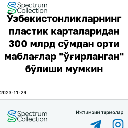
Ўзбекистонликларнинг
пластик карталаридан
300 млрд сўмдан ортиқ
маблағлар "ўғирланган"
бўлиши мумкин
2023-11-29
Ижтимоий тармоқлар