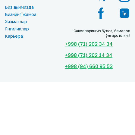
Биз ҳақимизда
Бизнинг жамоа
Хизматлар
Янгиликлар
Саволларингиз бўлса, бемалол
қўнғироқ қилинг!
Карьера
+998 (71) 202 34 34
+998 (71) 202 14 34
+998 (94) 660 95 53