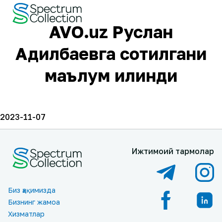
AVO.uz Руслан
Адилбаевга сотилгани
маълум қилинди
2023-11-07
Ижтимоий тармоқлар
Биз ҳақимизда
Бизнинг жамоа
Хизматлар