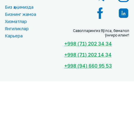
Биз ҳақимизда
Бизнинг жамоа
Хизматлар
Янгиликлар
Саволларингиз бўлса, бемалол
қўнғироқ қилинг!
Карьера
+998 (71) 202 34 34
+998 (71) 202 14 34
+998 (94) 660 95 53