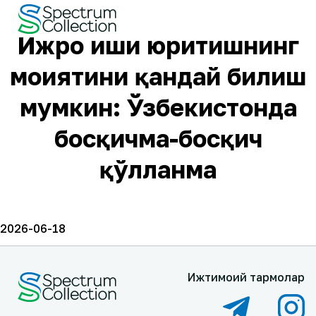
Ижро иши юритишнинг
моҳиятини қандай билиш
мумкин: Ўзбекистонда
босқичма-босқич
қўлланма
2026-06-18
Ижтимоий тармоқлар