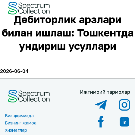
Дебиторлик қарзлари
билан ишлаш: Тошкентда
ундириш усуллари
2026-06-04
Ижтимоий тармоқлар
Биз ҳақимизда
Бизнинг жамоа
Хизматлар