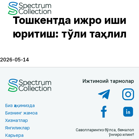
Тошкентда ижро иши
юритиш: тўлиқ таҳлил
2026-05-14
Ижтимоий тармоқлар
Биз ҳақимизда
Бизнинг жамоа
Хизматлар
Янгиликлар
Саволларингиз бўлса, бемалол
қўнғироқ қилинг!
Карьера