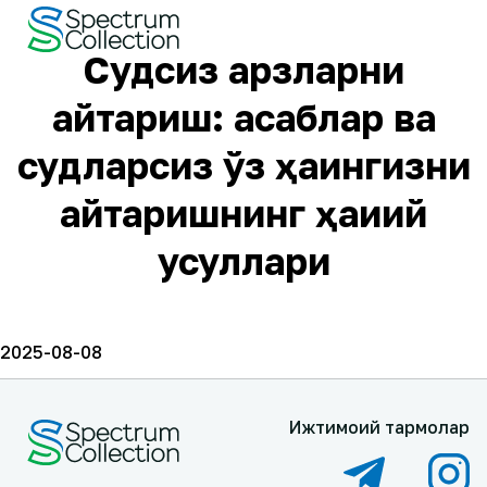
Судсиз қарзларни
қайтариш: асаблар ва
судларсиз ўз ҳақингизни
қайтаришнинг ҳақиқий
усуллари
2025-08-08
Ижтимоий тармоқлар