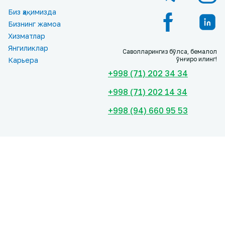
Биз ҳақимизда
Бизнинг жамоа
Хизматлар
Янгиликлар
Саволларингиз бўлса, бемалол
қўнғироқ қилинг!
Карьера
+998 (71) 202 34 34
+998 (71) 202 14 34
+998 (94) 660 95 53